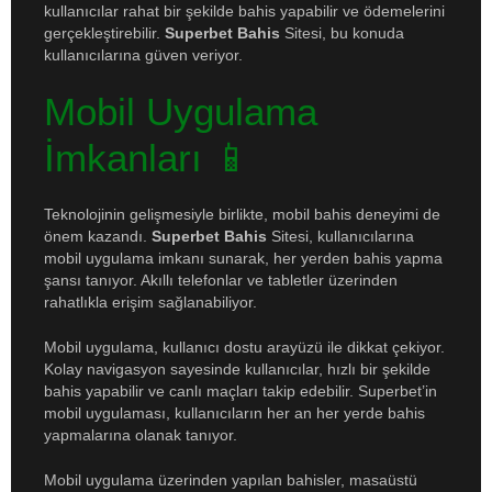
kullanıcılar rahat bir şekilde bahis yapabilir ve ödemelerini
gerçekleştirebilir.
Superbet Bahis
Sitesi, bu konuda
kullanıcılarına güven veriyor.
Mobil Uygulama
İmkanları 📱
Teknolojinin gelişmesiyle birlikte, mobil bahis deneyimi de
önem kazandı.
Superbet Bahis
Sitesi, kullanıcılarına
mobil uygulama imkanı sunarak, her yerden bahis yapma
şansı tanıyor. Akıllı telefonlar ve tabletler üzerinden
rahatlıkla erişim sağlanabiliyor.
Mobil uygulama, kullanıcı dostu arayüzü ile dikkat çekiyor.
Kolay navigasyon sayesinde kullanıcılar, hızlı bir şekilde
bahis yapabilir ve canlı maçları takip edebilir. Superbet’in
mobil uygulaması, kullanıcıların her an her yerde bahis
yapmalarına olanak tanıyor.
Mobil uygulama üzerinden yapılan bahisler, masaüstü