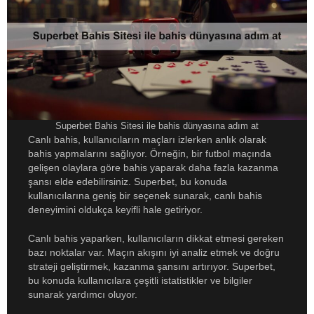
Superbet Bahis Sitesi ile bahis dünyasına adım at
Canlı bahis, kullanıcıların maçları izlerken anlık olarak
bahis yapmalarını sağlıyor. Örneğin, bir futbol maçında
gelişen olaylara göre bahis yaparak daha fazla kazanma
şansı elde edebilirsiniz. Superbet, bu konuda
kullanıcılarına geniş bir seçenek sunarak, canlı bahis
deneyimini oldukça keyifli hale getiriyor.
Canlı bahis yaparken, kullanıcıların dikkat etmesi gereken
bazı noktalar var. Maçın akışını iyi analiz etmek ve doğru
strateji geliştirmek, kazanma şansını artırıyor. Superbet,
bu konuda kullanıcılara çeşitli istatistikler ve bilgiler
sunarak yardımcı oluyor.