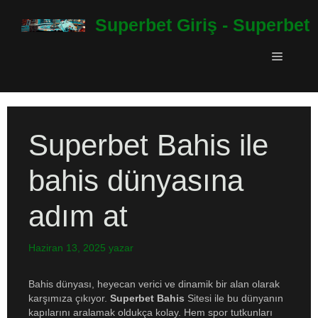
İçeriğe
atla
Superbet Giriş - Superbet
Menü
Superbet Bahis ile
bahis dünyasına
adım at
Haziran 13, 2025
yazar
Bahis dünyası, heyecan verici ve dinamik bir alan olarak
karşımıza çıkıyor.
Superbet Bahis
Sitesi ile bu dünyanın
kapılarını aralamak oldukça kolay. Hem spor tutkunları