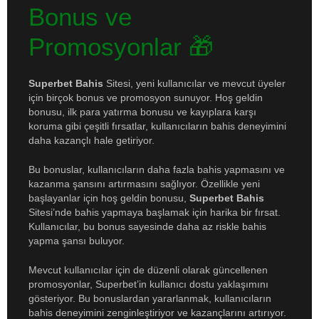
Bonus ve
Promosyonlar 🎁
Superbet Bahis
Sitesi, yeni kullanıcılar ve mevcut üyeler
için birçok bonus ve promosyon sunuyor. Hoş geldin
bonusu, ilk para yatırma bonusu ve kayıplara karşı
koruma gibi çeşitli fırsatlar, kullanıcıların bahis deneyimini
daha kazançlı hale getiriyor.
Bu bonuslar, kullanıcıların daha fazla bahis yapmasını ve
kazanma şansını artırmasını sağlıyor. Özellikle yeni
başlayanlar için hoş geldin bonusu,
Superbet Bahis
Sitesi’nde bahis yapmaya başlamak için harika bir fırsat.
Kullanıcılar, bu bonus sayesinde daha az riskle bahis
yapma şansı buluyor.
Mevcut kullanıcılar için de düzenli olarak güncellenen
promosyonlar, Superbet’in kullanıcı dostu yaklaşımını
gösteriyor. Bu bonuslardan yararlanmak, kullanıcıların
bahis deneyimini zenginleştiriyor ve kazançlarını artırıyor.