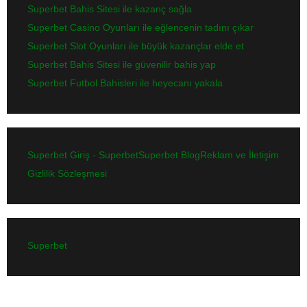
Superbet Bahis Sitesi ile kazanç sağla
Superbet Casino Oyunları ile eğlencenin tadını çıkar
Superbet Slot Oyunları ile büyük kazançlar elde et
Superbet Bahis Sitesi ile güvenilir bahis yap
Superbet Futbol Bahisleri ile heyecanı yakala
Superbet Giriş - Superbet
Superbet Blog
Reklam ve İletişim
Gizlilik Sözleşmesi
Superbet