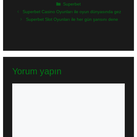
Kategoriler
Superbet
Superbet Casino Oyunları ile oyun dünyasında gez
Superbet Slot Oyunları ile her gün şansını dene
Yorum yapın
Yorum