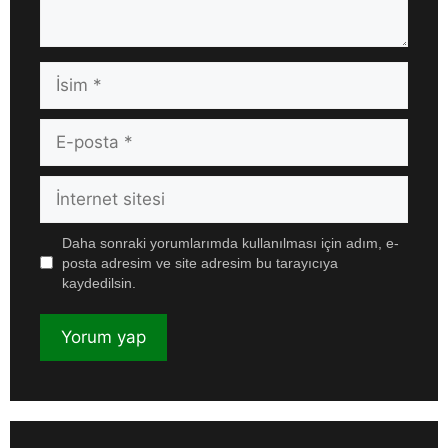
İsim
E-
posta
İnternet
sitesi
Daha sonraki yorumlarımda kullanılması için adım, e-
posta adresim ve site adresim bu tarayıcıya
kaydedilsin.