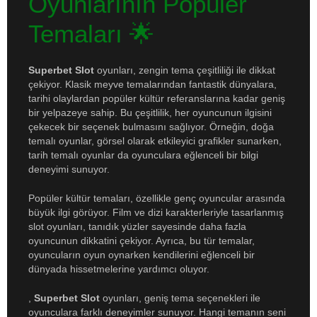
Oyunlarının Popüler
Temaları 🌟
Superbet Slot
oyunları, zengin tema çeşitliliği ile dikkat
çekiyor. Klasik meyve temalarından fantastik dünyalara,
tarihi olaylardan popüler kültür referanslarına kadar geniş
bir yelpazeye sahip. Bu çeşitlilik, her oyuncunun ilgisini
çekecek bir seçenek bulmasını sağlıyor. Örneğin, doğa
temalı oyunlar, görsel olarak etkileyici grafikler sunarken,
tarih temalı oyunlar da oyunculara eğlenceli bir bilgi
deneyimi sunuyor.
Popüler kültür temaları, özellikle genç oyuncular arasında
büyük ilgi görüyor. Film ve dizi karakterleriyle tasarlanmış
slot oyunları, tanıdık yüzler sayesinde daha fazla
oyuncunun dikkatini çekiyor. Ayrıca, bu tür temalar,
oyuncuların oyun oynarken kendilerini eğlenceli bir
dünyada hissetmelerine yardımcı oluyor.
,
Superbet Slot
oyunları, geniş tema seçenekleri ile
oyunculara farklı deneyimler sunuyor. Hangi temanın seni