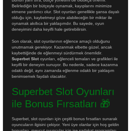
Belirlediğin bir bütçeyle oynamak, kayıplarını minimize
etmene yardımcı olur. Slot oyunları genellikle şansa dayalı
olduğu için, kaybetmeyi göze alabileceğin bir miktar ile
oynamak akıllıca bir yaklaşımdır. Bu sayede, oyun
deneyimini daha keyifli hale getirebilirsin.
Son olarak, slot oyunlarının eğlence amaçlı olduğunu
unutmamak gerekiyor. Kazanmak elbette güzel, ancak
kaybettiğinde de eğlenmeyi sürdürmek önemlidir.
Superbet Slot
oyunları, eğlenceli temaları ve grafikleri ile
keyifli bir deneyim sunuyor. Bu nedenle, sadece kazanma
odaklı değil, aynı zamanda eğlenme odaklı bir yaklaşım
benimsemek faydalı olacaktır.
Superbet Slot Oyunları
ile Bonus Fırsatları 🎁
Superbet, slot oyunları için çeşitli bonus fırsatları sunarak
oyuncuların ilgisini çekiyor. Yeni üye olanlar için hoş geldin
bonusları, mevcut oyuncular için ise sadakat programları