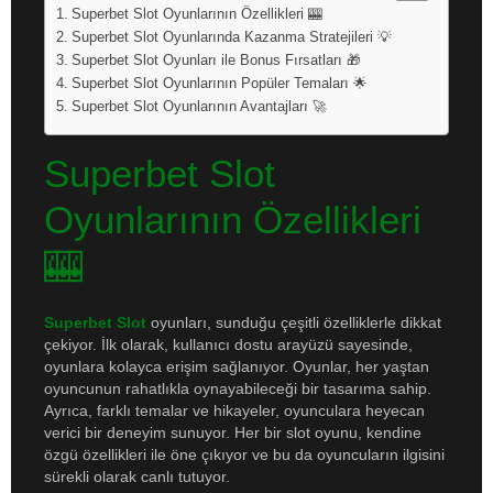
Superbet Slot Oyunlarının Özellikleri 🎰
Superbet Slot Oyunlarında Kazanma Stratejileri 💡
Superbet Slot Oyunları ile Bonus Fırsatları 🎁
Superbet Slot Oyunlarının Popüler Temaları 🌟
Superbet Slot Oyunlarının Avantajları 🚀
Superbet Slot
Oyunlarının Özellikleri
🎰
Superbet Slot
oyunları, sunduğu çeşitli özelliklerle dikkat
çekiyor. İlk olarak, kullanıcı dostu arayüzü sayesinde,
oyunlara kolayca erişim sağlanıyor. Oyunlar, her yaştan
oyuncunun rahatlıkla oynayabileceği bir tasarıma sahip.
Ayrıca, farklı temalar ve hikayeler, oyunculara heyecan
verici bir deneyim sunuyor. Her bir slot oyunu, kendine
özgü özellikleri ile öne çıkıyor ve bu da oyuncuların ilgisini
sürekli olarak canlı tutuyor.