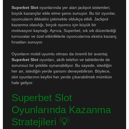
Superbet Slot
oyunlarında yer alan jackpot sistemleri,
büyük kazançlar elde etme şansı sunuyor. Bu tür oyunlar,
oyuncuların dikkatini çekmekte oldukça etkili. Jackpot
kazanma olasılığı, birçok oyuncu için büyük bir
motivasyon kaynağı. Ayrıca, Superbet, sık sık düzenlediği
turnuvalar ve özel etkinliklerle oyuncularına ekstra kazanç
fırsatları sunuyor.
Oyunların mobil uyumlu olması da önemli bir avantaj.
Superbet Slot
oyunları, akıllı telefon ve tabletlerde de
sorunsuz bir şekilde oynanabiliyor. Bu sayede, istediğin
her an, istediğin yerde şansını deneyebilirsin. Böylece,
slot oyunlarının keyfini her yerde çıkarabilmek mümkün
hale geliyor.
Superbet Slot
Oyunlarında Kazanma
Stratejileri 💡