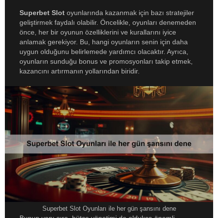
Superbet Slot
oyunlarında kazanmak için bazı stratejiler
geliştirmek faydalı olabilir. Öncelikle, oyunları denemeden
önce, her bir oyunun özelliklerini ve kurallarını iyice
anlamak gerekiyor. Bu, hangi oyunların senin için daha
uygun olduğunu belirlemede yardımcı olacaktır. Ayrıca,
oyunların sunduğu bonus ve promosyonları takip etmek,
kazancını artırmanın yollarından biridir.
Superbet Slot Oyunları ile her gün şansını dene
Bunun yanı sıra, bütçe yönetimi de oldukça önemli.