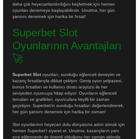
daha çok heyecanlandırdığını keşfetmek için hemen
oyunları denemeye başlayabilirsin. Unutma, her gün
şansını denemek için harika bir fırsat!
Superbet Slot
Oyunlarının Avantajları
🚀
Superbet Slot
oyunları, sunduğu eğlenceli deneyim ve
kazanç fırsatlarıyla dikkat çekiyor. Geniş oyun yelpazesi,
bonus fırsatları ve kullanıcı dostu arayüzü ile her
seviyeden oyuncuya hitap ediyor. Oyunların eğlenceli
temaları ve grafikleri, oyunculara keyifli bir zaman
geçirtiyor. Superbet’in sunduğu fırsatları değerlendirerek,
her gün şansını denemek için harika bir zaman!
Slot oyunlarının heyecan dolu dünyasına adım atmak için
hemen Superbet’i ziyaret et. Unutma, kazançların yanı
sıra eğlencenin de önemli olduğunu her zaman aklında