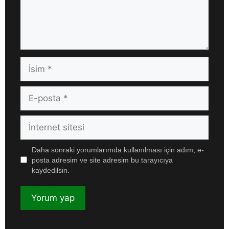
İsim
E-
posta
İnternet
sitesi
Daha sonraki yorumlarımda kullanılması için adım, e-
posta adresim ve site adresim bu tarayıcıya
kaydedilsin.