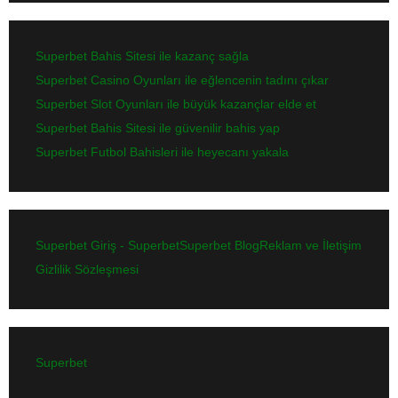
Superbet Bahis Sitesi ile kazanç sağla
Superbet Casino Oyunları ile eğlencenin tadını çıkar
Superbet Slot Oyunları ile büyük kazançlar elde et
Superbet Bahis Sitesi ile güvenilir bahis yap
Superbet Futbol Bahisleri ile heyecanı yakala
Superbet Giriş - Superbet
Superbet Blog
Reklam ve İletişim
Gizlilik Sözleşmesi
Superbet